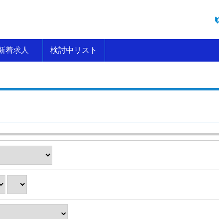
新着求人
検討中リスト